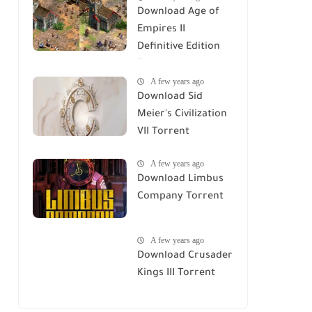
Download Age of
Empires II
Definitive Edition
Torrent
A few years ago
Download Sid
Meier's Civilization
VII Torrent
A few years ago
Download Limbus
Company Torrent
A few years ago
Download Crusader
Kings III Torrent